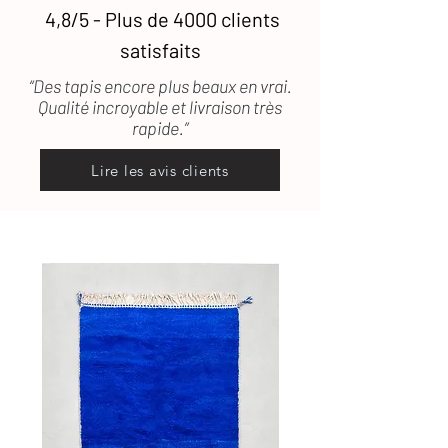
souhaitez recevoir des photographies
pris en charge.
4,8/5 - Plus de 4000 clients
supplémentaires de certains de nos
tapis. (lestapissauvages@gmail.com /
satisfaits
Pour toute question, n'hésitez pas à
0634789095)
consulter
notre FAQ
ou à
nous
“Des tapis encore plus beaux en vrai.
contacter.
Qualité incroyable et livraison très
rapide.”
Lire les avis clients