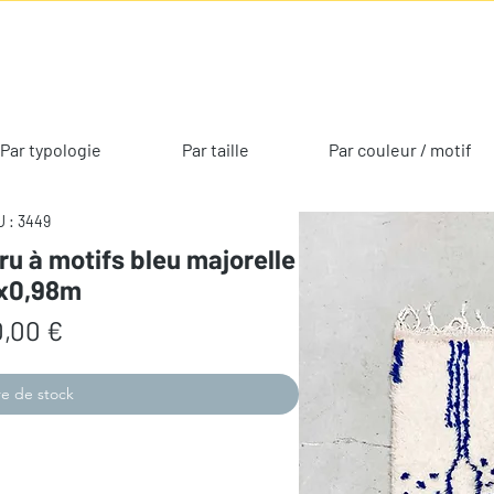
Par typologie
Par taille
Par couleur / motif
 : 3449
ru à motifs bleu majorelle
9x0,98m
Prix
,00 €
e de stock