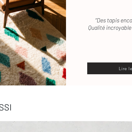
“Des tapis enco
Qualité incroyable 
Lire l
SSI