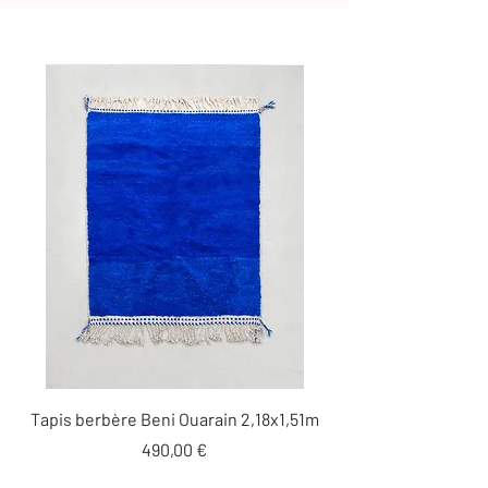
Tapis berbère Beni Ouarain 2,18x1,51m
Prix
490,00 €