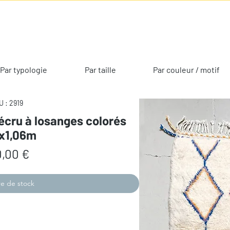
Par typologie
Par taille
Par couleur / motif
 : 2919
 écru à losanges colorés
0x1,06m
Prix
,00 €
e de stock