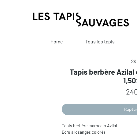
Home
Tous les tapis
SKU
Tapis berbère Azilal
1,5
240
Ruptur
Tapis berbère marocain Azilal
Écru à losanges colorés