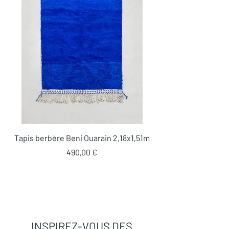
Tapis berbère Beni Ouarain 2,18x1,51m
Prix
490,00 €
INSPIREZ-VOUS DES