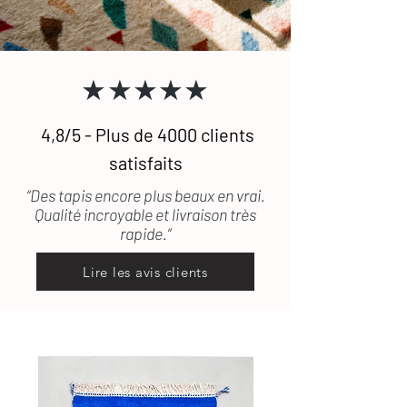
souhaitez recevoir des photographies
défectueux ou encore abîmé durant le
supplémentaires de certains de nos
transport, les frais de retour seront
tapis. (lestapissauvages@gmail.com /
pris en charge.
0634789095)
★★★★★
4,8/5 - Plus de 4000 clients
satisfaits
“Des tapis encore plus beaux en vrai.
Qualité incroyable et livraison très
rapide.”
Lire les avis clients