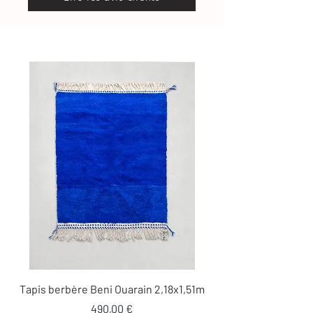
Tapis berbère Beni Ouarain 2,18x1,51m
Prix
490,00 €