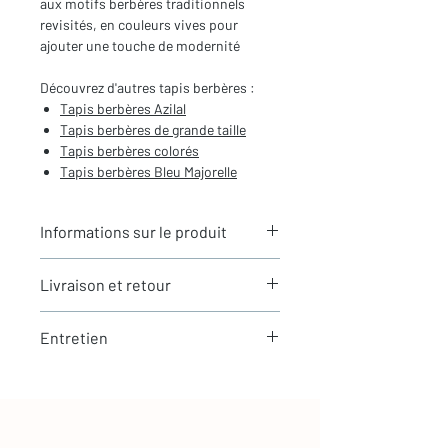
aux motifs berbères traditionnels
revisités, en couleurs vives pour
ajouter une touche de modernité
Découvrez d'autres tapis berbères :
T
apis berbères Azilal
Tapis berbères de
grande taille
Tapis berbères colorés
Tapis berbères Bleu Majorelle
Informations sur le produit
Typologie
: Tapis berbère Azilal
Livraison et retour
Motifs
: Motifs berbères
Dimensions du tapis
:2,61X1,53m
LIVRAISON
(hors franges)
Entretien
Expédition rapide depuis Paris 🇫🇷 -
Coloris
: Ecru et multicolore
aucun frais de douane en Europe
Composition
: 100% Laine
La laine est une matière naturellement
Tous nos tapis sont en stock et
résistante et facile à entretenir
expédiés sous 24h via Chronopost.
Les tapis Azilal, le tapis berbère coloré
tendance
Entretien simple au quotidien
🇫🇷 France : livraison en 24 à 48h