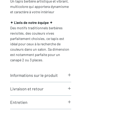
Un tapis berbère artistique et vibrant,
multicolore qui apportera dynamisme
et caractère à votre intérieur
✦ L'avis de notre équipe ✦
Des motifs traditionnels berbères
revisités, des couleurs vives
parfaitement choisies, ce tapis est
idéal pour ceux à la recherche de
couleurs dans un salon. Sa dimension
est notamment parfaite pour un
canapé 2 ou 3 places.
Informations sur le produit
Typologie
: Tapis berbère Azilal
Livraison et retour
Motifs
: Motifs berbères
Dimensions du tapis
:2,57X1,42m
LIVRAISON
(hors franges)
Entretien
Expédition rapide depuis Paris 🇫🇷 -
Coloris
: Ecru et multicolore
aucun frais de douane en Europe
Composition
: 100% Laine
La laine est une matière naturellement