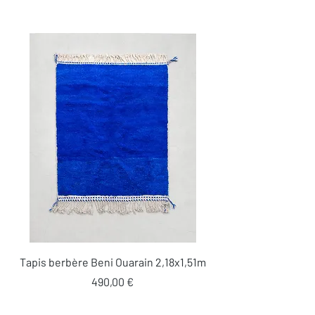
Tapis berbère Beni Ouarain 2,18x1,51m
Prix
490,00 €