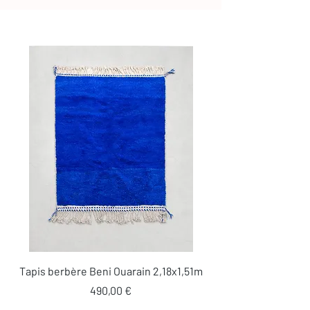
Tapis berbère Beni Ouarain 2,18x1,51m
Prix
490,00 €