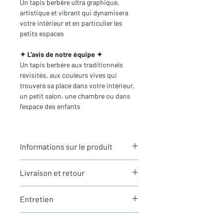
Un tapis berbère ultra graphique,
artistique et vibrant qui dynamisera
votre intérieur et en particulier les
petits espaces
✦ L'avis de notre équipe ✦
Un tapis berbère aux traditionnels
revisités, aux couleurs vives qui
trouvera sa place dans votre intérieur,
un petit salon, une chambre ou dans
l'espace des enfants
Informations sur le produit
Typologie
: Tapis berbère Azilal
Livraison et retour
Motifs
: Motifs traditionnels
revisités
LIVRAISON
Dimensions du tapis
: 1,48X0,91m
Entretien
Expédition rapide depuis Paris 🇫🇷 -
(hors franges)
aucun frais de douane en Europe
Coloris
: Ecru et multicolore
La laine est une matière naturellement