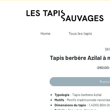
Home
Tous les tapis
SKU
Tapis berbère Azilal à
 260,00 
Ruptur
Typologie
: Tapis berbère Azilal
Motifs
: Motifs traditionnels revisité
Dimensions du tapis
: 1,40X0,90m (h