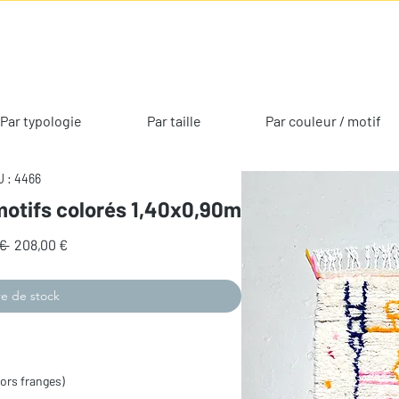
Par typologie
Par taille
Par couleur / motif
 : 4466
 motifs colorés 1,40x0,90m
Prix
Prix
€ 
208,00 €
original
promotionnel
e de stock
s
ors franges)