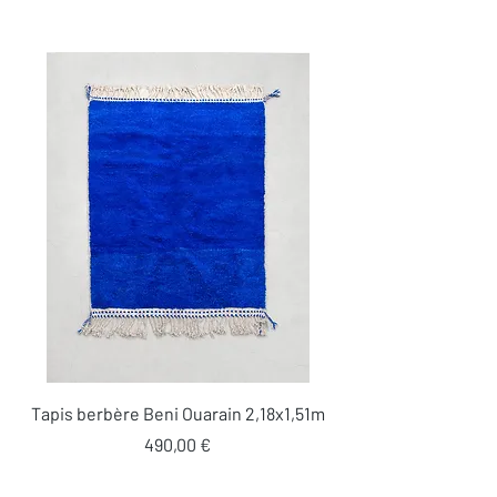
Tapis berbère Beni Ouarain 2,18x1,51m
Prix
490,00 €