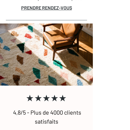
immédiatement confort et caractère à
PRENDRE RENDEZ-VOUS
votre intérieur. Parfaits dans un salon
pour une ambiance cosy ou dans une
chambre pour un réveil tout en
douceur, les tapis Beni Ouarain
s’adaptent à tous les espaces.
Traditionnellement noirs et blancs avec
des motifs graphiques minimalistes,
ils existent aussi aujourd’hui dans des
versions unies ou colorées, pour
s’intégrer à tous les styles de
décoration, du plus épuré au plus
audacieux.
★★★★★
4,8/5 - Plus de 4000 clients
satisfaits