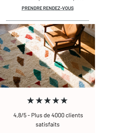
immédiatement confort et caractère à
PRENDRE RENDEZ-VOUS
votre intérieur. Parfaits dans un salon
pour une ambiance cosy ou dans une
chambre pour un réveil tout en
douceur, les tapis Beni Ouarain
s’adaptent à tous les espaces.
Traditionnellement noirs et blancs avec
des motifs graphiques minimalistes,
ils existent aussi aujourd’hui dans des
versions unies ou colorées, pour
s’intégrer à tous les styles de
décoration, du plus épuré au plus
audacieux.
★★★★★
4,8/5 - Plus de 4000 clients
satisfaits