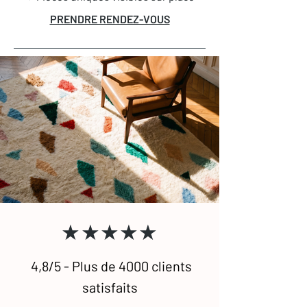
immédiatement confort et caractère à
PRENDRE RENDEZ-VOUS
votre intérieur. Parfaits dans un salon
pour une ambiance cosy ou dans une
chambre pour un réveil tout en
douceur, les tapis Beni Ouarain
s’adaptent à tous les espaces.
Traditionnellement noirs et blancs avec
des motifs graphiques minimalistes,
ils existent aussi aujourd’hui dans des
versions unies ou colorées, pour
s’intégrer à tous les styles de
décoration, du plus épuré au plus
audacieux.
★★★★★
4,8/5 - Plus de 4000 clients
satisfaits