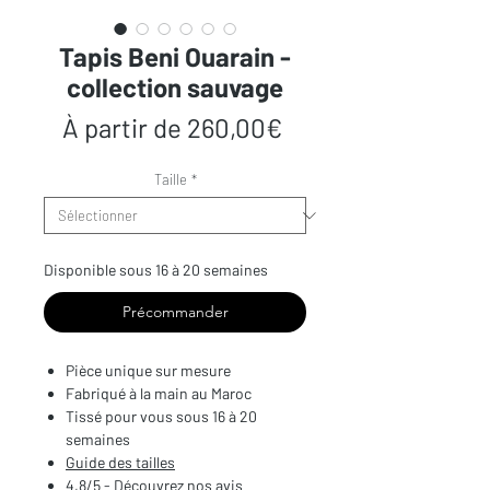
Tapis Beni Ouarain -
collection sauvage
Prix
À partir de
260,00€
promotionnel
Taille
*
Disponible sous 16 à 20 semaines
Précommander
Pièce unique sur mesure
Fabriqué à la main au Maroc
Tissé pour vous sous 16 à 20
semaines
Guide des tailles
4,8/5 - Découvrez nos avis