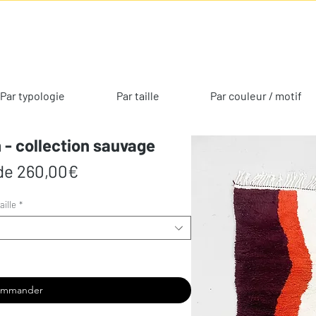
Par typologie
Par taille
Par couleur / motif
 - collection sauvage
Prix
 de
260,00€
promotionnel
aille
*
ommander