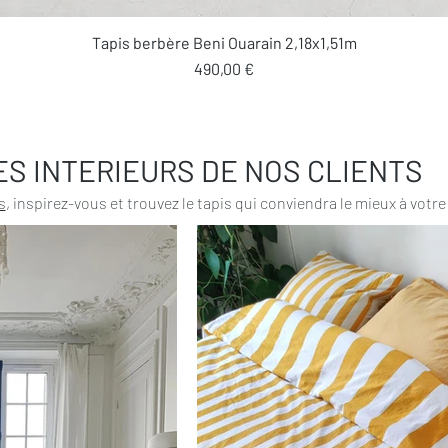
Aperçu rapide
Tapis berbère Beni Ouarain 2,18x1,51m
Prix
490,00 €
ES INTERIEURS DE NOS CLIENTS
s
, inspirez-vous et trouvez le tapis qui conviendra le mieux à votre 