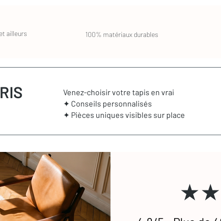
les (hors franges)
rt, beige
t ailleurs
100% matériaux durables
ix de la tradition et de l'intemporel
main dans le Haut-Atlas marocain par les
 Chaque pièce est le fruit d’un savoir-faire
ration. Fabriqués à partir de laine de
tinguent par leur épaisseur généreuse et leur
RIS
Venez-choisir votre tapis en vrai
eureux, ils apportent immédiatement confort
✦ Conseils personnalisés
 dans un salon pour une ambiance cosy ou
✦ Pièces uniques visibles sur place
 douceur, les tapis Beni Ouarain s’adaptent
noirs et blancs avec des motifs graphiques
’hui dans des versions unies ou colorées,
ration, du plus épuré au plus audacieux.
★★