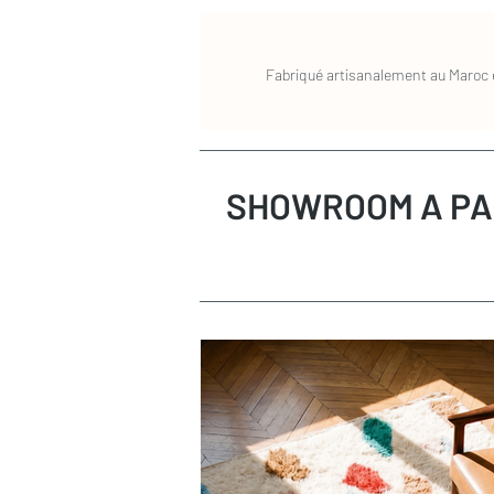
Dimensions du tapis
: personnalisab
Coloris
: Orange, vieux rose, écru, ve
Composition
: 100% Laine
Fabriqué artisanalement au Maroc e
Les tapis berbères Beni Ouarain - le cho
Les tapis Beni Ouarain sont tissés à la 
femmes de la tribu berbère du même nom.
ancestral transmis de génération en géné
mouton 100 % naturelle, ces tapis se dis
SHOWROOM A PA
douceur incomparable. Moelleux et chal
et caractère à votre intérieur. Parfaits
dans une chambre pour un réveil tout en
à tous les espaces. Traditionnellement 
minimalistes, ils existent aussi aujourd
pour s’intégrer à tous les styles de déco