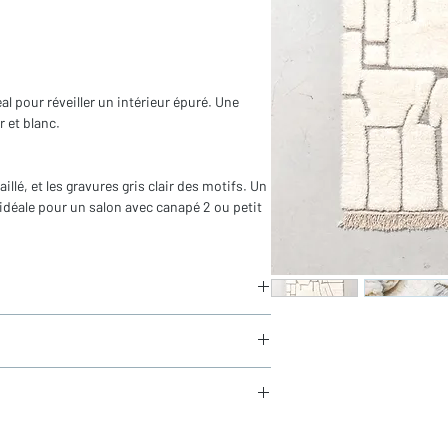
al pour réveiller un intérieur épuré. Une
 et blanc.
llé, et les gravures gris clair des motifs. Un
e idéale pour un salon avec canapé 2 ou petit
in
aucun frais de douane en Europe
és sous 24h via Chronopost.
ix de la tradition et de l'intemporel
sistante et facile à entretenir