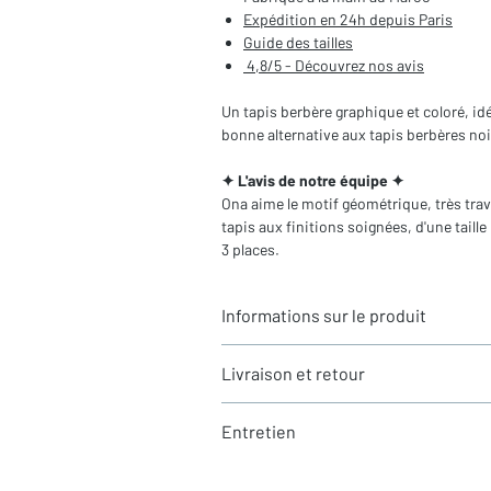
Expédition en 24h depuis Paris
Guide des tailles
4,8/5 - Découvrez nos avis
Un tapis berbère graphique et coloré, idé
bonne alternative aux tapis berbères noir
✦ L'avis de notre équipe ✦
Ona aime le motif géométrique, très travai
tapis aux finitions soignées, d'une taill
3 places.
Informations sur le produit
Typologie
: Tapis berbère Beni Ouara
Livraison et retour
Motifs
: géométriques gravés
Dimensions du tapis
: 2,48X1,61m
LIVRAISON
Coloris
: Ecru et gris clair
Entretien
Expédition rapide depuis Paris 🇫🇷 - 
Composition
: 100% Laine
Tous nos tapis sont en stock et expédi
Les tapis berbères Beni Ouarain - le cho
La laine est une matière naturellement ré