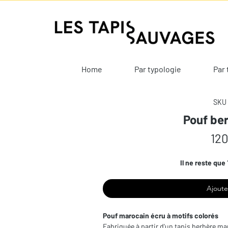
Home
Par typologie
Par 
SKU 
Pouf ber
120
Il ne reste que 
Ajoute
Pouf marocain écru à motifs colorés
Fabriquée à partir d'un tapis berbère mar