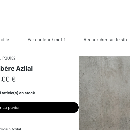
taille
Par couleur / motif
Rechercher sur le site 
: POU182
bère Azilal
Prix
,00 €
1 article(s) en stock
r au panier
ocain Azilal