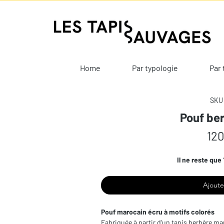
Home
Par typologie
Par 
SKU 
Pouf ber
120
Il ne reste que 
Ajoute
Pouf marocain écru à motifs colorés
Fabriquée à partir d'un tapis berbère mar