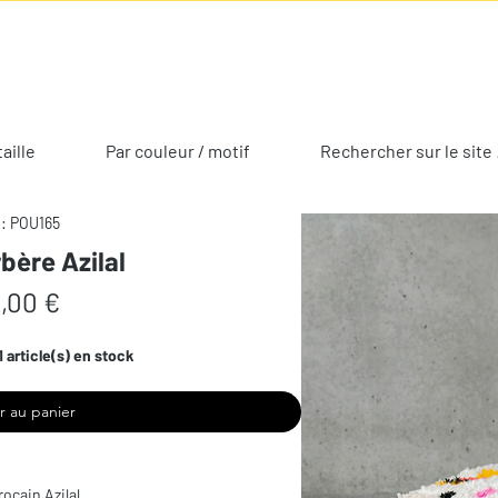
taille
Par couleur / motif
Rechercher sur le site 
: POU165
bère Azilal
Prix
,00 €
1 article(s) en stock
r au panier
ocain Azilal