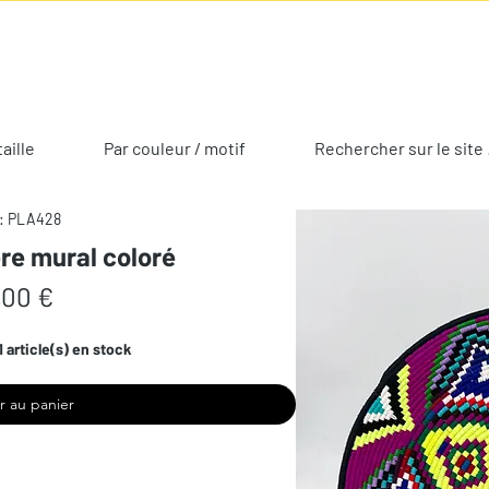
taille
Par couleur / motif
Rechercher sur le site 
: PLA428
re mural coloré
Prix
,00 €
1 article(s) en stock
r au panier