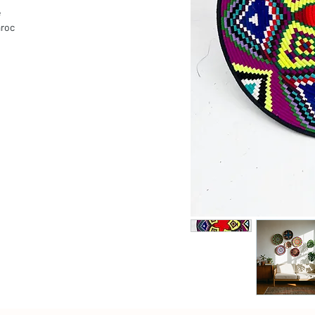
e
aroc