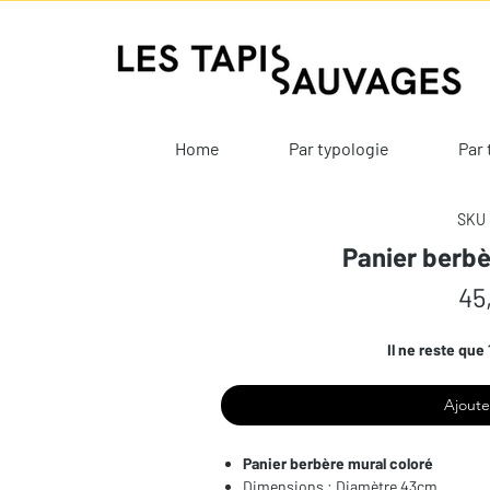
Home
Par typologie
Par 
SKU 
Panier berbè
45
Il ne reste que 
Ajoute
Panier berbère mural coloré
Dimensions
: Diamètre 43cm