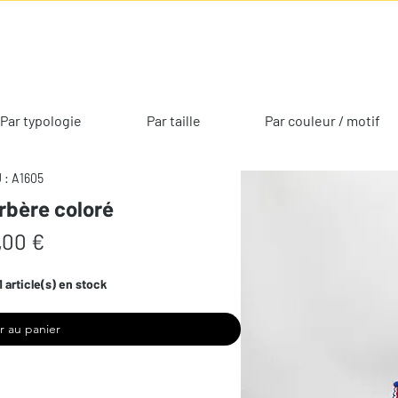
Par typologie
Par taille
Par couleur / motif
 : A1605
rbère coloré
Prix
,00 €
1 article(s) en stock
r au panier