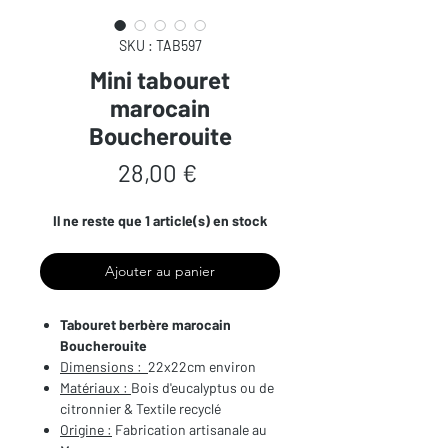
SKU : TAB597
Mini tabouret
marocain
Boucherouite
Prix
28,00 €
Il ne reste que 1 article(s) en stock
Ajouter au panier
Tabouret berbère marocain
Boucherouite
Dimensions :
22x22cm environ
Matériaux :
Bois d'eucalyptus ou de
citronnier & Textile recyclé
Origine :
Fabrication artisanale au