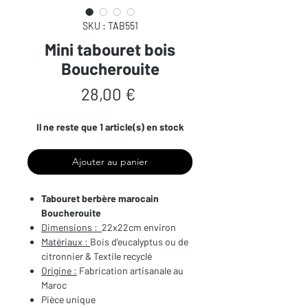
SKU : TAB551
Mini tabouret bois
Boucherouite
Prix
28,00 €
Il ne reste que 1 article(s) en stock
Ajouter au panier
Tabouret berbère marocain
Boucherouite
Dimensions :
22x22cm environ
Matériaux :
Bois d'eucalyptus ou de
citronnier & Textile recyclé
Origine :
Fabrication artisanale au
Maroc
Pièce unique