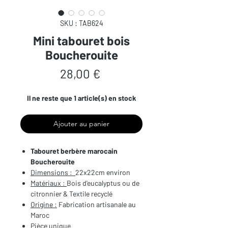
SKU : TAB624
Mini tabouret bois
Boucherouite
Prix
28,00 €
Il ne reste que 1 article(s) en stock
Ajouter au panier
Tabouret berbère marocain
Boucherouite
Dimensions :
22x22cm environ
Matériaux :
Bois d'eucalyptus ou de
citronnier & Textile recyclé
Origine :
Fabrication artisanale au
Maroc
Pièce unique