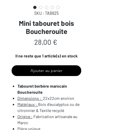
SKU : TAB625
Mini tabouret bois
Boucherouite
Prix
28,00 €
Il ne reste que 1 article(s) en stock
Ajouter au panier
Tabouret berbère marocain
Boucherouite
Dimensions :
22x22cm environ
Matériaux :
Bois d'eucalyptus ou de
citronnier & Textile recyclé
Origine :
Fabrication artisanale au
Maroc
Pièce unique