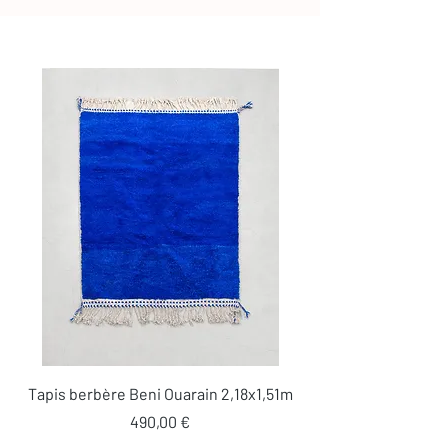
Tapis berbère Beni Ouarain 2,18x1,51m
Prix
490,00 €