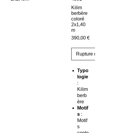
Kilim
berbère
coloré
2x1,40
m
Prix
390,00 €
Rupture de stock
Typo
logie
:
Kilim
berb
ère
Motif
s
:
Motif
s
conte