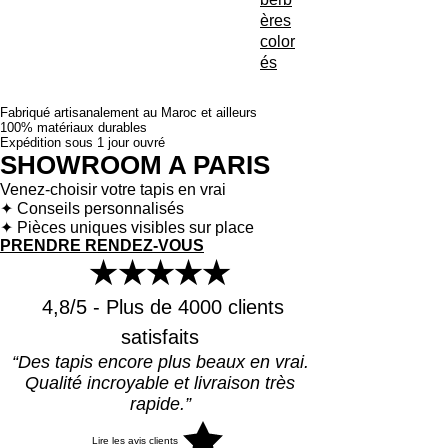
ères
color
és
Fabriqué artisanalement au Maroc et ailleurs
100% matériaux durables
Expédition sous 1 jour ouvré
SHOWROOM A PARIS
Venez-choisir votre tapis en vrai
✦ Conseils personnalisés
✦ Pièces uniques visibles sur place
PRENDRE RENDEZ-VOUS
★★★★★
4,8/5 - Plus de 4000 clients
satisfaits
“Des tapis encore plus beaux en vrai.
Qualité incroyable et livraison très
rapide.”
Lire les avis clients