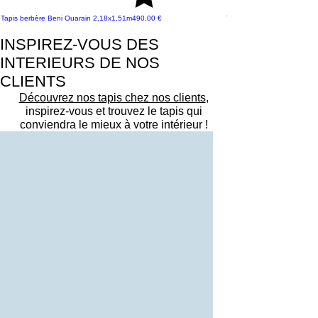
Prix
Tapis berbère Beni Ouarain 2,18x1,51m
490,00 €
Tapis berbère Azilal 2,86x1
INSPIREZ-VOUS DES
INTERIEURS DE NOS
CLIENTS
Découvrez nos tapis chez nos clients
,
inspirez-vous et trouvez le tapis qui
conviendra le mieux à votre intérieur !