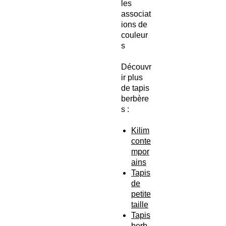
les
associat
ions de
couleur
s
Découvr
ir plus
de tapis
berbère
s :
Kilim
conte
mpor
ains
Tapis
de
petite
taille
Tapis
berb