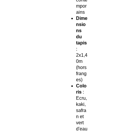
mpor
ains
Dime
nsio
ns
du
tapis
:
2x1,4
0m
(hors
frang
es)
Colo
ris
:
Ecru,
kaki,
safra
n et
vert
d'eau