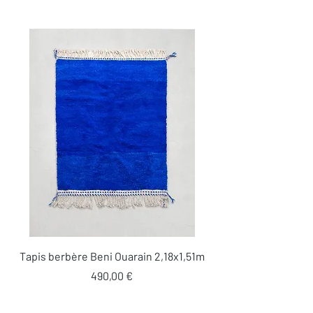
Tapis berbère Beni Ouarain 2,18x1,51m
Prix
490,00 €