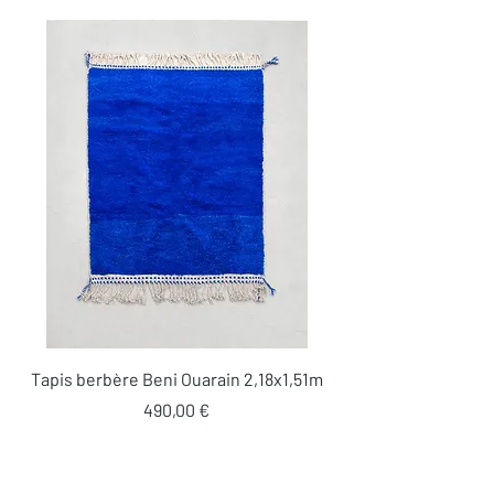
souhaitez recevoir des photographies
supplémentaires de certains de nos
tapis. (lestapissauvages@gmail.com /
0634789095)
Tapis berbère Beni Ouarain 2,18x1,51m
Prix
490,00 €