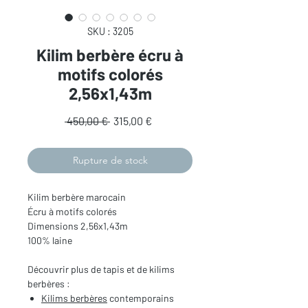
SKU : 3205
Kilim berbère écru à
motifs colorés
2,56x1,43m
Prix
Prix
 450,00 € 
315,00 €
original
promotionnel
Rupture de stock
Kilim berbère marocain
Écru à motifs colorés
Dimensions 2,56x1,43m
100% laine
Découvrir plus de tapis et de kilims
berbères :
Kilims berbères
contemporains