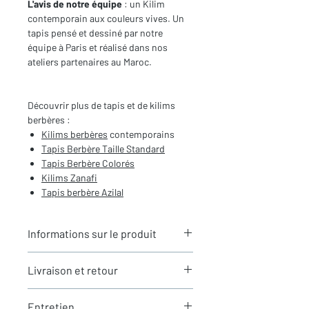
L'avis de notre équipe
: un Kilim
contemporain aux couleurs vives. Un
tapis pensé et dessiné par notre
équipe à Paris et réalisé dans nos
ateliers partenaires au Maroc.
Découvrir plus de tapis et de kilims
berbères :
Kilims berbères
contemporains
Tapis Berbère
Taille Standard
Tapis Berbère Color
és
Kilims Zanafi
Tapis berbère Azilal
Informations sur le produit
Typologie
: Kilim berbère
Livraison et retour
Motifs
: Motifs de rayures
Dimensions du tapis
: 2,57X1,38m
LIVRAISON
(hors franges)
Entretien