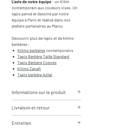
L'avis de notre équipe
: un Kilim
contemporain aux couleurs vives. Un
tapis pensé et dessiné par notre
équipe à Paris et réalisé dans nos
ateliers partenaires au Maroc.
Découvrir plus de tapis et de kilims
berbères :
Kilims berbères
contemporains
Tapis Berbère
Taille Standard
Tapis Berbère Color
és
Kilims Zanafi
Tapis berbère Azilal
Informations sur le produit
Typologie
: Kilim berbère
Livraison et retour
Motifs
: Motifs de carreaux
Dimensions du tapis
: 2,30X1,60m
LIVRAISON
(hors franges)
Entretien
Expédition rapide depuis Paris 🇫🇷 -
Coloris
: Multicolore