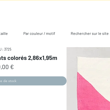
taille
Par couleur / motif
Rechercher sur le site 
 : 3725
ats colorés 2,86x1,95m
Prix
,00 €
e de stock