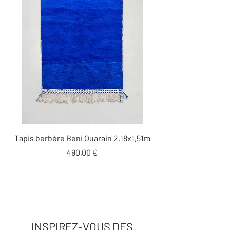
supplémentaires de certains de nos
tapis. (lestapissauvages@gmail.com /
0634789095)
Tapis berbère Beni Ouarain 2,18x1,51m
Prix
490,00 €
INSPIREZ-VOUS DES