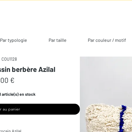
Par typologie
Par taille
Par couleur / motif
: COU1128
sin berbère Azilal
Prix
,00 €
1 article(s) en stock
r au panier
ocain Azilal