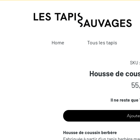
Home
Tous les tapis
SKU 
Housse de cous
55
Il ne reste que 
Ajoute
Housse de coussin berbère
Fabriquée à partir d'un tapis berbère mar