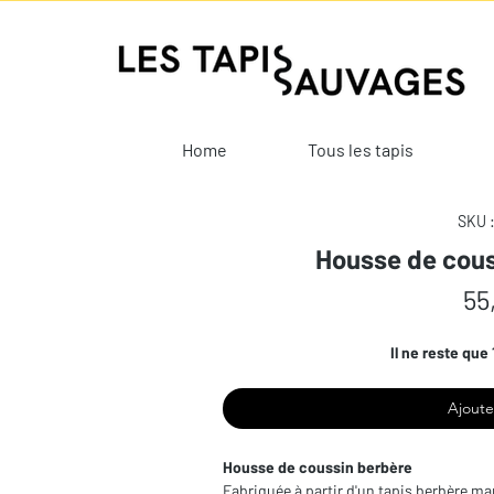
Home
Tous les tapis
SKU 
Housse de cous
55
Il ne reste que 
Ajoute
Housse de coussin berbère
Fabriquée à partir d'un tapis berbère mar