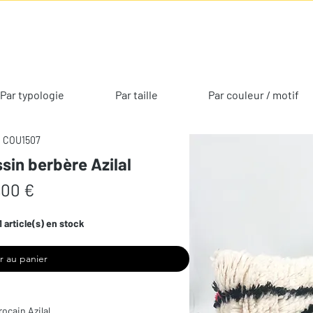
Par typologie
Par taille
Par couleur / motif
: COU1507
sin berbère Azilal
Prix
,00 €
1 article(s) en stock
r au panier
ocain Azilal