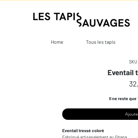
Home
Tous les tapis
SKU 
Eventail 
32
Il ne reste que 
Ajoute
Eventail tressé coloré
Fabriqué artisanalement au Ghana