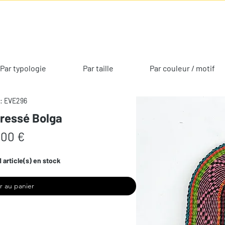
Par typologie
Par taille
Par couleur / motif
: EVE296
tressé Bolga
Prix
,00 €
1 article(s) en stock
r au panier