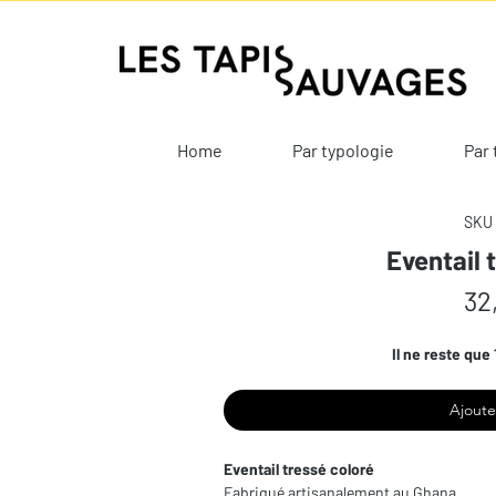
Home
Par typologie
Par 
SKU 
Eventail 
32
Il ne reste que 
Ajoute
Eventail tressé coloré
Fabriqué artisanalement au Ghana