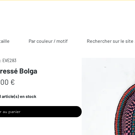
taille
Par couleur / motif
Rechercher sur le site 
: EVE283
tressé Bolga
Prix
,00 €
1 article(s) en stock
r au panier