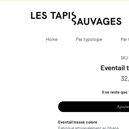
Home
Par typologie
Par 
SKU 
Eventail 
32
Il ne reste que 
Ajoute
Eventail tressé coloré
Fabriqué artisanalement au Ghana