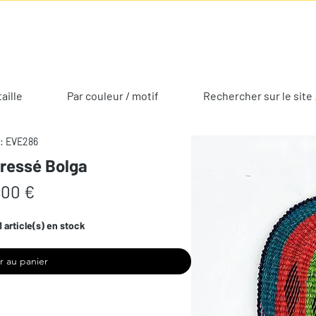
taille
Par couleur / motif
Rechercher sur le site 
: EVE286
tressé Bolga
Prix
,00 €
1 article(s) en stock
r au panier