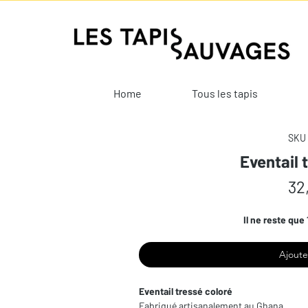
Home
Tous les tapis
SKU 
Eventail 
32
Il ne reste que 
Ajoute
Eventail tressé coloré
Fabriqué artisanalement au Ghana