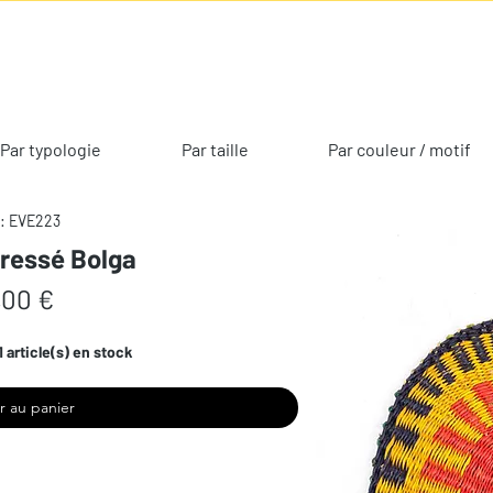
Par typologie
Par taille
Par couleur / motif
: EVE223
tressé Bolga
Prix
,00 €
1 article(s) en stock
r au panier