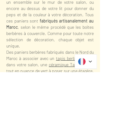
un ensemble sur le mur de votre salon, ou
encore au dessus de votre lit pour donner du
peps et de la couleur à votre décoration. Tous
ces paniers sont
fabriqués artisanalement au
Maroc
, selon le même procédé que les boîtes
berbères à couvercle. Comme pour toute notre
sélection de décoration, chaque objet est
unique.
Des paniers berbères fabriqués dans le Nord du
Maroc à associer avec un
tapis berbère coloré
dans votre salon, une
céramique Tamegroute
,
tout en nuance de vert à poser sur une étagère,
des éventails décoratifs du Ghana, à accrocher
seul, ou à plusieurs, sur le mur de votre
chambre mais aussi une collection de coussins
berbères, qui rappellent tous
les tapis berbères
que vous pourrez trouver dans notre boutique :
Beni Ouarain
Noir et Blanc
,
Azilal ultra colorés
,
Boujaad,
Boucherouite
, si vous optez pour la
seconde main ou encore une sélection de
coussins berbères Vintage. Des questions sur
notre démarche ? Nos objets ? Nos tapis ?
N’hésitez pas à
nous contacter.