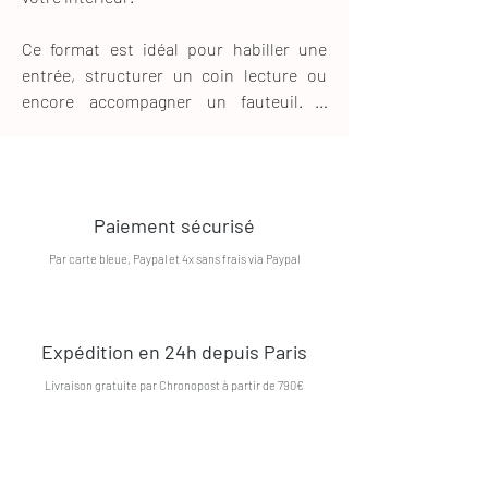
Ce format est idéal pour habiller une 
entrée, structurer un coin lecture ou 
encore accompagner un fauteuil. Il 
permet de délimiter subtilement un 
espace sans alourdir la pièce, ce qui en 
fait un choix parfait pour les intérieurs 
modernes comme les espaces plus 
Paiement sécurisé
restreints.

Par carte bleue, Paypal et 4x sans frais via Paypal
Dans une chambre, un tapis 1,5 x 1 m 
trouve naturellement sa place en 
descente de lit, apportant douceur et 
Expédition en 24h depuis Paris
confort au quotidien. Il peut également 
être utilisé dans un bureau ou sous une 
Livraison gratuite par Chronopost à partir de 790€
petite table basse, pour créer une 
atmosphère chaleureuse et accueillante.
