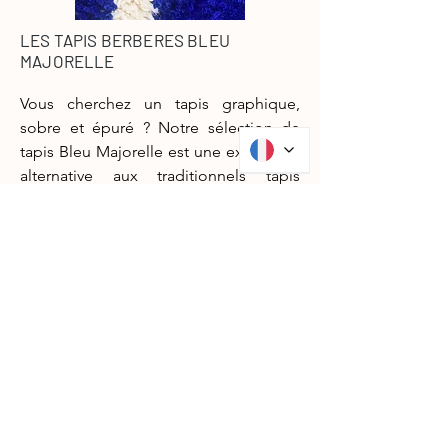
LES TAPIS BERBERES BLEU
MAJORELLE
Vous cherchez un tapis graphique,
sobre et épuré ? Notre sélection de
tapis Bleu Majorelle est une excellente
alternative aux traditionnels tapis
berbères noir et blanc, apportant une
touche de couleur chic à votre
intérieur, tout en restant élégant et
discret. Nous vous proposons un
grand choix de tapis berbères aux
motifs bleu majorelle : des
traditionnels tapis Beni Ouarain, dont
le moelleux et le confort n’est plus à
démontrer, mais aussi des tapis Azilal
aux motifs graphiques multiples ou
encore des tapis M’rirt haut de gamme