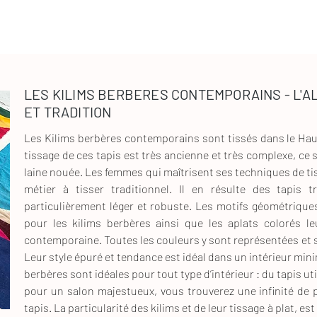
LES KILIMS BERBERES CONTEMPORAINS - L'A
ET TRADITION
Les Kilims berbères contemporains sont tissés dans le Hau
tissage de ces tapis est très ancienne et très complexe, ce s
laine nouée. Les femmes qui maîtrisent ses techniques de ti
métier à tisser traditionnel. Il en résulte des tapis 
particulièrement léger et robuste. Les motifs géométriques traditionnels sont très courants
pour les kilims berbères ainsi que les aplats colorés l
contemporaine. Toutes les couleurs y sont représentées et s
Leur style épuré et tendance est idéal dans un intérieur minimaliste. Les dimension
berbères sont idéales pour tout type d’intérieur : du tapis ut
pour un salon majestueux, vous trouverez une infinité de p
tapis. La particularité des kilims et de leur tissage à plat, est notamment le fait qu’ils n’aient pas