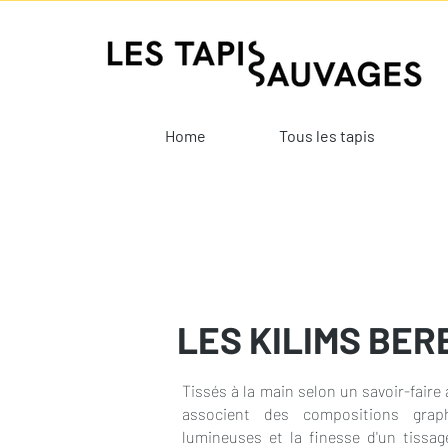
Home
Tous les tapis
LES KILIMS BE
Tissés à la main selon un savoir-faire 
associent des compositions grap
lumineuses et la finesse d'un tissag