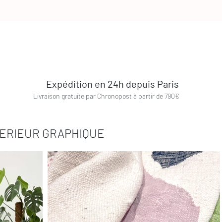
de poils comme un tapis en haute laine, ce qui leur donne un
Pour cela, il est courant de les utiliser sous votre table de
tapis Kilim berbère trouvera également sa place dans toutes 
tapis berbères marocains reflètent l'excellence de l'artisa
traditionnels en bois dans les régions montagneuses du 
selon les typologies de tapis), par des femmes berbè
coopératives dans des villages montagneux reculés. Tous les tapis berbères sont fabriqués à
Expédition en 24h depuis Paris
partir de laine de mouton et tissés en noeuds.Il faut 
l
Livraison gratuite par Chronopost à partir de 790€
fabrication pour un tapis berbère, cela dépend de la taille et de
des années, les tapis berbères sont devenus des classiques d
motif, ils s'adaptent dans tout style d'intérieur : industrie
TERIEUR GRAPHIQUE
mais surtout dans toutes les pièces de votre maison. Ils am
votre salon sous votre canapé et votre table basse, dans vo
Fabriqués à partir de matériaux naturels, ce sont des objets
c'est le garder durant des années ! Vous souhaitez acquérir un tapis Kilim contemporain? Notre
showroom parisien vous accueille chaque jour sur
rendez-v
nous contacter directement, notre équipe se tient à votre
dans le choix de votre tapis. Vous pouvez également trouv
internet rubrique
Foire aux questions
Vous êtes professionn