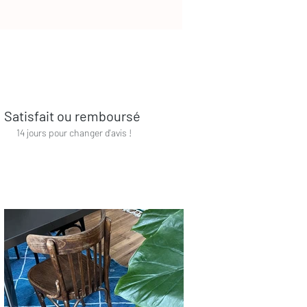
e très grande facilité d’entretien.
 salle à manger par exemple, mais le
les pièces de votre maison. Les
nat marocain tissés sur des métiers
Maroc (Haut-Atlas ou Moyen Atlas
res chez elles ou regroupées en
Satisfait ou remboursé
compter entre 4 et 8 semaines de
14 jours pour changer d'avis !
 la complexité des motifs. Au fil
e la décoration,et quel que soit le
l, scandinave, vintage, bohème chic
ènent douceur, style et design dans
tre chambre et celles des enfants.
 durables, adopter un tapis berbère
ous
. Des questions ?N’hésitez pas à
 disposition pour vous accompagner
er des informations sur notre site
els, consultez notre
page dédiée
.