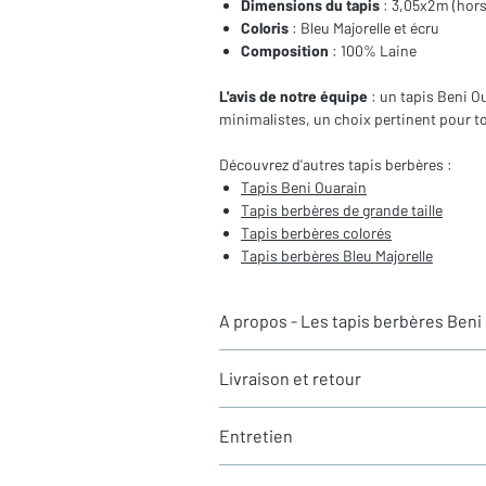
Dimensions du tapis
: 3,05x2m (hors
Coloris
: Bleu Majorelle et écru
Composition
: 100% Laine
L'avis de notre équipe
: un tapis Beni 
minimalistes, un choix pertinent pour to
Découvrez d'autres tapis berbères :
Tapis Beni Ouarain
Tapis berbères de
grande taille
Tapis berbères colorés
Tapis berbères Bleu Majorelle
A propos - Les tapis berbères Beni
Les tapis berbères
Beni Ouarain
sont tis
Livraison et retour
par une tribu berbère du même nom. Le
moelleux, avec une hauteur de laine selon
Tous les tapis sont actuellement en stoc
100% à partir de laine de moutons. Les po
Entretien
Chronopost. Les délais d'acheminement v
ou ras à un poil plus long
l'Europe de 3 à 4 jours. Pour toutes autr
La couleur des tapis s’étend sur une palett
Vos tapis sont livrés propres et nettoyés 