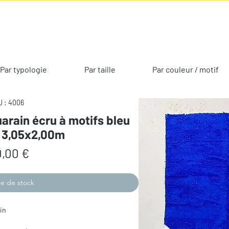
Par typologie
Par taille
Par couleur / motif
 : 4006
arain écru à motifs bleu
e 3,05x2,00m
Prix
,00 €
e de stock
in