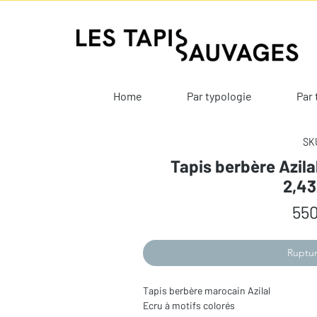
Home
Par typologie
Par 
SKU
Tapis berbère Azila
2,4
550
Ruptur
Tapis berbère marocain Azilal
Ecru à motifs colorés