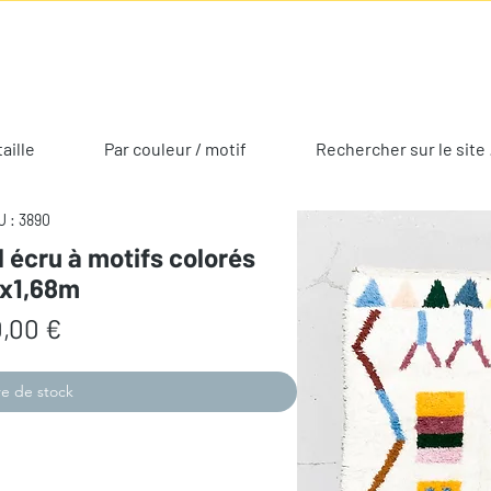
taille
Par couleur / motif
Rechercher sur le site 
 : 3890
l écru à motifs colorés
3x1,68m
Prix
,00 €
e de stock