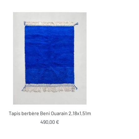
Tapis berbère Beni Ouarain 2,18x1,51m
Prix
490,00 €