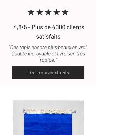
Consultez notre
guide complet
★★★★★
d’entretien
des tapis en laine
Une question ?
Contactez-nous
, on
vous répond rapidement
4,8/5 - Plus de 4000 clients
satisfaits
“Des tapis encore plus beaux en vrai.
Qualité incroyable et livraison très
rapide.”
Lire les avis clients