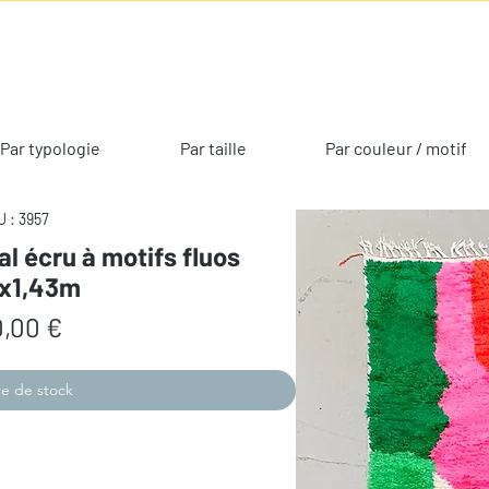
Par typologie
Par taille
Par couleur / motif
 : 3957
al écru à motifs fluos
2x1,43m
Prix
,00 €
e de stock