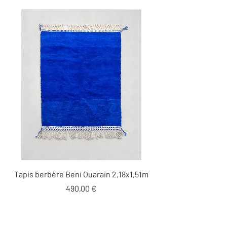
Tapis berbère Beni Ouarain 2,18x1,51m
Prix
490,00 €