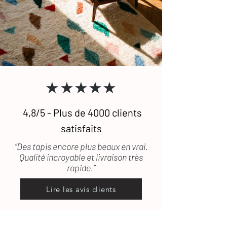
N'hésitez pas à
nous contacter
si vous
notre vigilance. Si le tapis est
souhaitez recevoir des photographies
défectueux ou encore abîmé durant le
supplémentaires de certains de nos
transport, les frais de retour seront
tapis. (lestapissauvages@gmail.com /
pris en charge.
0634789095)
★★★★★
4,8/5 - Plus de 4000 clients
satisfaits
“Des tapis encore plus beaux en vrai.
Qualité incroyable et livraison très
rapide.”
Lire les avis clients