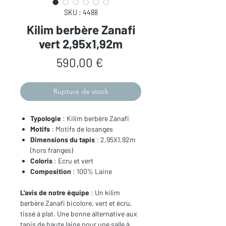
SKU : 4488
Kilim berbère Zanafi
vert 2,95x1,92m
Prix
590,00 €
Rupture de stock
Typologie
: Kilim berbère Zanafi
Motifs
: Motifs de losanges
Dimensions du tapis
: 2,95X1,92m
(hors franges)
Coloris
: Ecru et vert
Composition
: 100% Laine
L'avis de notre équipe
: Un kilim
berbère Zanafi bicolore, vert et écru,
tissé à plat. Une bonne alternative aux
tapis de haute laine pour une salle à