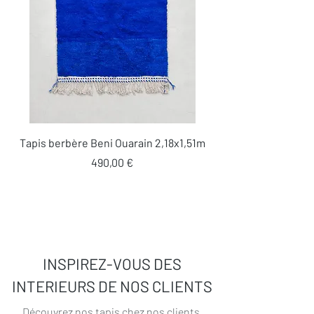
Tapis berbère Beni Ouarain 2,18x1,51m
Prix
490,00 €
INSPIREZ-VOUS DES
INTERIEURS DE NOS CLIENTS
Découvrez nos tapis chez nos clients
,